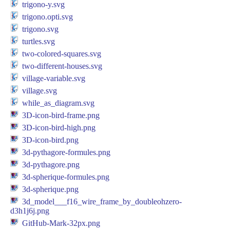
trigono-y.svg
trigono.opti.svg
trigono.svg
turtles.svg
two-colored-squares.svg
two-different-houses.svg
village-variable.svg
village.svg
while_as_diagram.svg
3D-icon-bird-frame.png
3D-icon-bird-high.png
3D-icon-bird.png
3d-pythagore-formules.png
3d-pythagore.png
3d-spherique-formules.png
3d-spherique.png
3d_model___f16_wire_frame_by_doubleohzero-
d3h1j6j.png
GitHub-Mark-32px.png