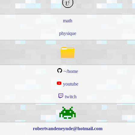
math
physique
~/home
youtube
twitch
robertvandeneynde@hotmail.com