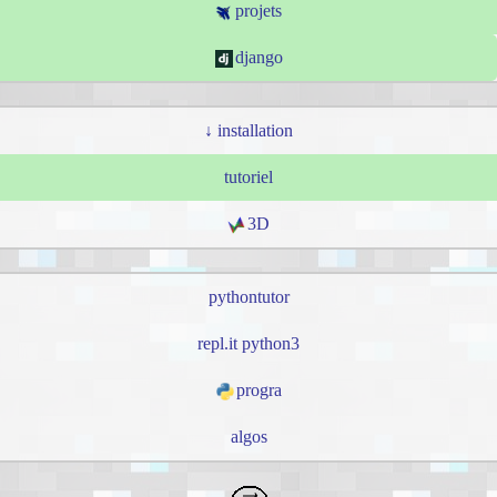
projets
django
↓ installation
tutoriel
3D
pythontutor
repl.it python3
progra
algos