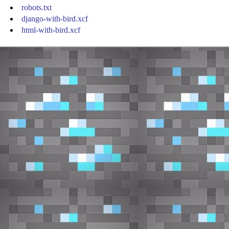
robots.txt
django-with-bird.xcf
html-with-bird.xcf