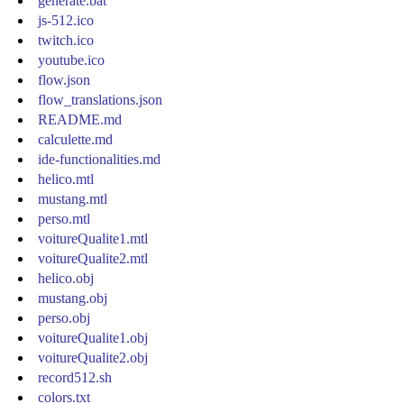
generate.bat
js-512.ico
twitch.ico
youtube.ico
flow.json
flow_translations.json
README.md
calculette.md
ide-functionalities.md
helico.mtl
mustang.mtl
perso.mtl
voitureQualite1.mtl
voitureQualite2.mtl
helico.obj
mustang.obj
perso.obj
voitureQualite1.obj
voitureQualite2.obj
record512.sh
colors.txt