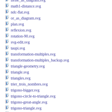
ifelse_as_diagram.svg
math1-distance.svg
ndc-flat.svg
or_as_diagram.svg
plan.svg
reflexion.svg
rotation-90.svg
svg-edit.svg
taupi.svg
transformation-multiples.svg
transformation-multiples_backup.svg
triangle-geometry.svg
triangle.svg
triangles.svg
trier_trois_nombres.svg
trigono-bigger.svg
trigono-circle-to-triangle.svg
trigono-great-angle.svg
trigono-triangle.svg