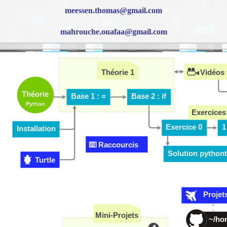
meessen.thomas@gmail.com
mahrouche.ouafaa@gmail.com
Vidéos
Théorie 1
Théorie
Base 1 : =
Base 2 : if
Python
Exercices
Exercice 0
1
Installation
⌨️ Raccourcis
Solution pythont
Turtle
Projet
Mini-Projets
~/ho