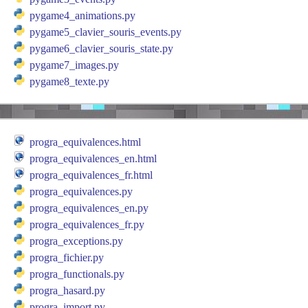
pygame4_animations.py
pygame5_clavier_souris_events.py
pygame6_clavier_souris_state.py
pygame7_images.py
pygame8_texte.py
progra_equivalences.html
progra_equivalences_en.html
progra_equivalences_fr.html
progra_equivalences.py
progra_equivalences_en.py
progra_equivalences_fr.py
progra_exceptions.py
progra_fichier.py
progra_functionals.py
progra_hasard.py
progra_import.py