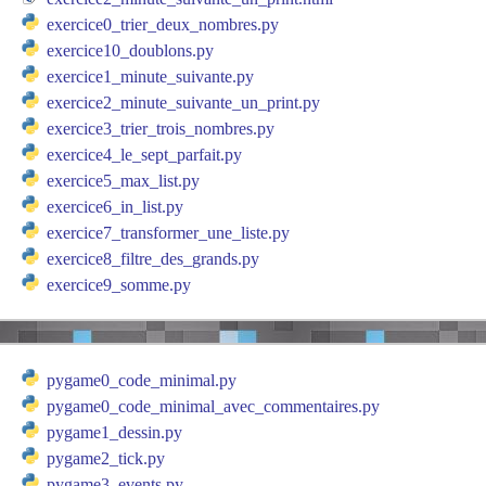
exercice0_trier_deux_nombres.py
exercice10_doublons.py
exercice1_minute_suivante.py
exercice2_minute_suivante_un_print.py
exercice3_trier_trois_nombres.py
exercice4_le_sept_parfait.py
exercice5_max_list.py
exercice6_in_list.py
exercice7_transformer_une_liste.py
exercice8_filtre_des_grands.py
exercice9_somme.py
pygame0_code_minimal.py
pygame0_code_minimal_avec_commentaires.py
pygame1_dessin.py
pygame2_tick.py
pygame3_events.py