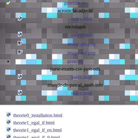
generate.py
acrostiche-adjectif
index.html
encodages
index.html
image-gio.png
image-ssd.png
generate
parse-exams-csv-json-ods
index.html
triangle-de-pascal_math-info
index.html
theorie0_installation.html
theorie1_egal_if.html
theorie1_egal_if_en.html
theorie1_egal_if_fr.html