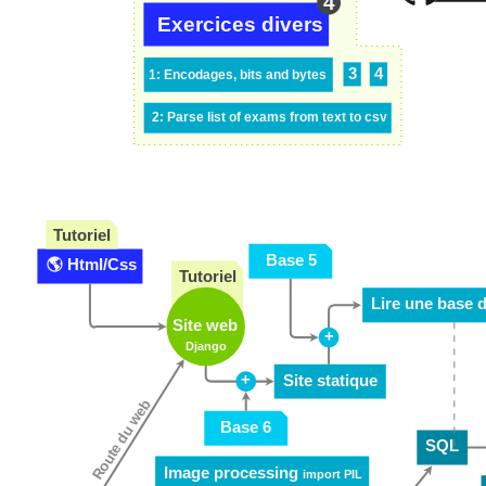
4
Exercices divers
3
4
1: Encodages, bits and bytes
2: Parse list of exams from text to csv
Tutoriel
Base 5
🌎 Html/Css
Tutoriel
Lire une base 
Site web
+
Django
+
Site statique
Route du web
Base 6
SQL
Image processing
import PIL