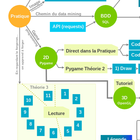
Image
manipulation
Chemin du data mining
BDD
Pratique
SQL
API (requests)
programming
Game
En regardant le forgeron...
on apprend à forger
Cod
Direct dans la Pratique
Cod
2D
Pygame
1) Draw
Pygame Théorie 2
Tutoriel
Théorie 3
1
11
3D
2
10
OpenGL
9
3
Lecture
8
4
7
5
6
Légende