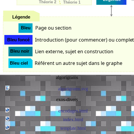
Théorie 2
Théorie 1
Légende
Page ou section
Bleu
Introduction (pour commencer) ou comple
Bleu foncé
Lien externe, sujet en construction
Bleu noir
Référent un autre sujet dans le graphe
Bleu ciel
algorigrams
algorigrams.svg
exos-divers
encodages.html
index.html
template.html